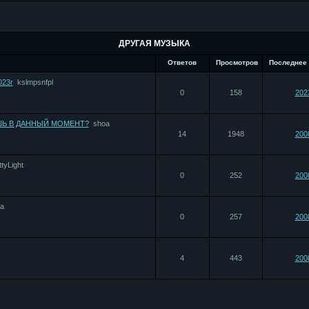
ДРУГАЯ МУЗЫКА
Ответов
Просмотров
Последнее
023г
kslmpsnfpl
0
158
202
ШЬ В ДАННЫЙ МОМЕНТ?
shoa
14
1948
200
ttyLight
0
252
200
a
0
257
200
4
443
200