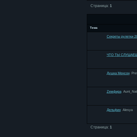
Страница:
1
Тема
Секреты рулетки 2
ЧТО ТЫ СЛУШАЕ
Душка Менсон
Pre
Zемфира
Aunt_Nat
Дельфин
Alesya
Страница:
1