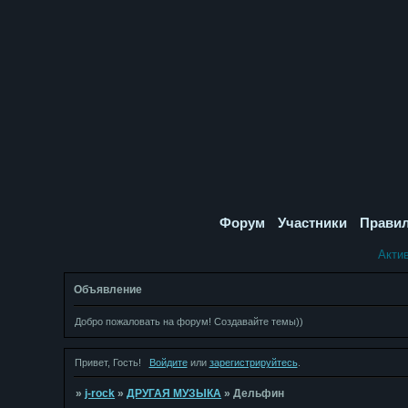
Форум
Участники
Прави
Акти
Объявление
Добро пожаловать на форум! Создавайте темы))
Привет, Гость!
Войдите
или
зарегистрируйтесь
.
»
j-rock
»
ДРУГАЯ МУЗЫКА
»
Дельфин