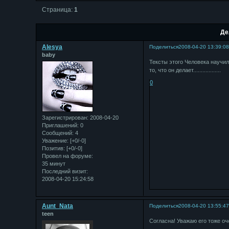
Страница:
1
Де
Alesya
Поделиться
2008-04-20 13:39:0
baby
Тексты этого Человека научили м
то, что он делает..................
0
Зарегистрирован
: 2008-04-20
Приглашений:
0
Сообщений:
4
Уважение:
[+0/-0]
Позитив:
[+0/-0]
Провел на форуме:
35 минут
Последний визит:
2008-04-20 15:24:58
Aunt_Nata
Поделиться
2008-04-20 13:55:4
teen
Согласна! Уважаю его тоже оч