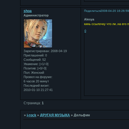
shoa
Поделиться
2008-04-20 16:26:5
Администратор
Alesya
кинь ссылочку что ли..на его 
0
Зарегистрирован
: 2008-04-19
Приглашений:
0
Сообщений:
52
Уважение:
[+1/-0]
Позитив:
[+0/-0]
Пол:
Женский
Провел на форуме:
6 часов 20 минут
Последний визит:
2010-01-10 21:27:41
Страница:
1
»
j-rock
»
ДРУГАЯ МУЗЫКА
»
Дельфин