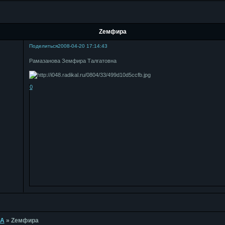
Zемфира
Поделиться
2008-04-20 17:14:43
Рамазанова Земфира Талгатовна
0
КА
»
Zемфира