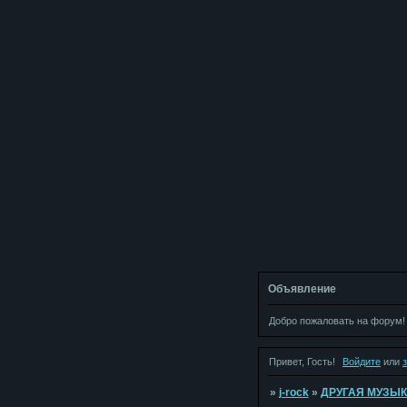
Объявление
Добро пожаловать на форум!
Привет, Гость!
Войдите
или
»
j-rock
»
ДРУГАЯ МУЗЫ